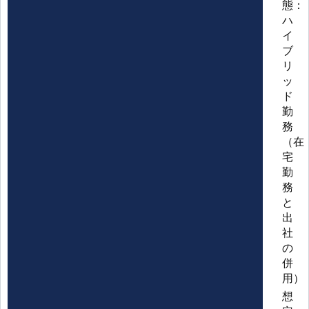
態：
ハ
イ
ブ
リ
ッ
ド
勤
務
（在
宅
勤
務
と
出
社
の
併
用）
想