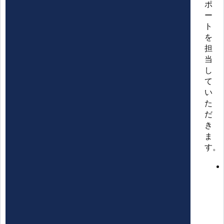
ポ
ー
ト
を
担
当
し
て
い
た
だ
き
ま
す。