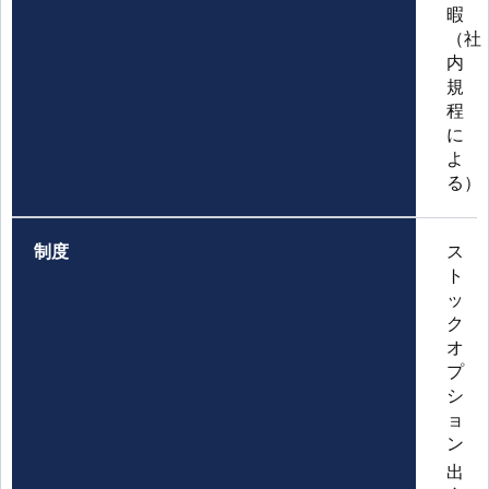
暇
（社
内
規
程
に
よ
る）
制度
ス
ト
ッ
ク
オ
プ
シ
ョ
ン
出