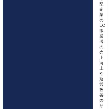
堅
企
業
の
EC
事
業
者
の
売
上
向
上
や
運
営
改
善
の
サ