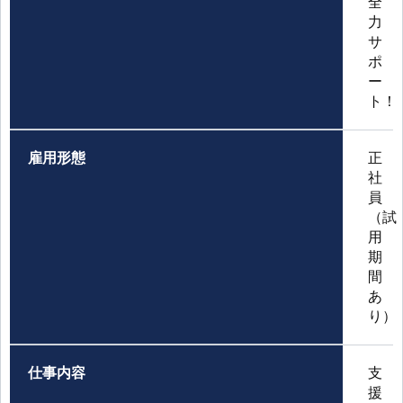
全
力
サ
ポ
ー
ト！
雇用形態
正
社
員
（試
用
期
間
あ
り）
仕事内容
支
援