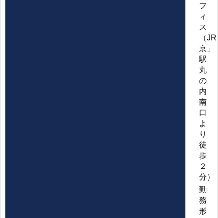
フ
ィ
ス
（J
京」
駅
丸
の
内
南
口
よ
り
徒
歩
２
分）
勤
務
形