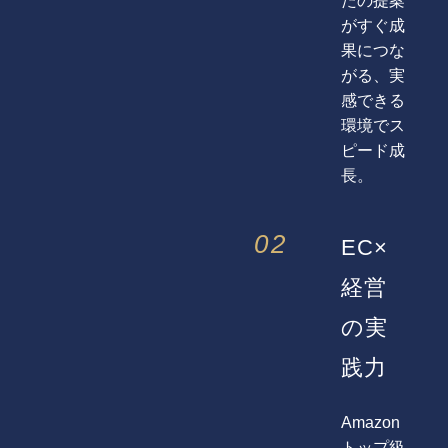
たの提案
がすぐ成
果につな
がる、実
感できる
環境でス
ピード成
長。
02
EC×
経営
の実
践力
Amazon
トップ級