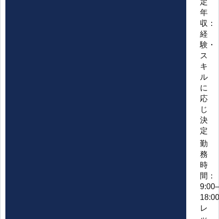
定
年
収：
経
験・
ス
キ
ル
に
応
じ
決
定
勤
務
時
間：
9:00
18:
レ
ッ