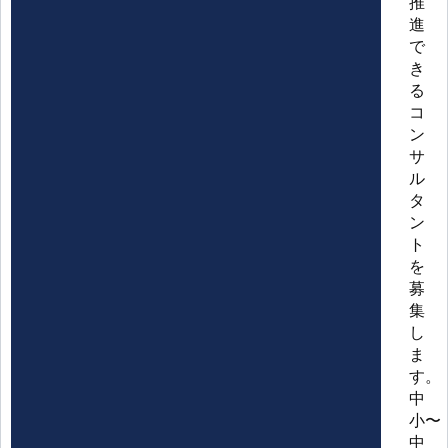
推
進
で
き
る
コ
ン
サ
ル
タ
ン
ト
を
募
集
し
ま
す。
中
小〜
中