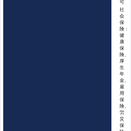
可
社
会
保
険：
健
康
保
険、
厚
生
年
金、
雇
用
保
険、
労
災
保