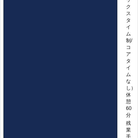
ク
ス
タ
イ
ム
制/
コ
ア
タ
イ
ム
な
し）
休
憩
60
分
残
業
手