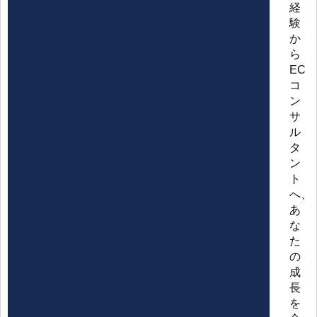
経
験
か
ら
EC
コ
ン
サ
ル
タ
ン
ト
へ、
あ
な
た
の
成
長
を