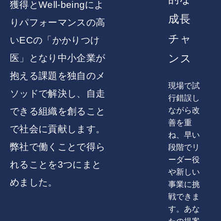
獲得とWell-beingによ
成長
りパフォーマンスの高
チャ
いECの「かかりつけ
医」となり中小企業が
ンス
抱える課題を独自のメ
現場で試
ソッドで解決し、自走
行錯誤し
できる組織を創ること
ながら改
善を重
で社会に貢献します。
ね、早い
弊社で働くことで得ら
段階でリ
ーダー役
れることを3つにまと
や新しい
めました。
事業に挑
戦できま
す。あな