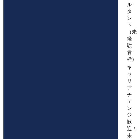
ル
タ
ン
ト
（未
経
験
者
枠）
キ
ャ
リ
ア
チ
ェ
ン
ジ
歓
迎！
未