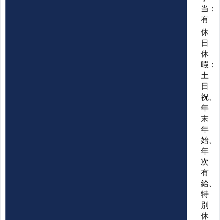
当：
有
休
日
休
暇：
土
日
祝、
年
末
年
始、
年
次
有
給、
特
別
休