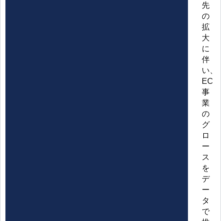
先
の
拡
大
に
伴
い、
EC
事
業
の
グ
ロ
ー
ス
を
デ
ー
タ
で