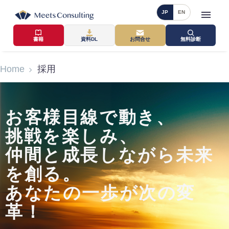
JP
EN
書籍
資料DL
お問合せ
無料診断
Home
採用
お客様目線で動き、
挑戦を楽しみ、
仲間と成長しながら未来
を創る。
あなたの一歩が次の変
革！