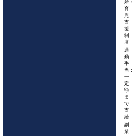
産・
育
児
支
援
制
度
通
勤
手
当：
一
定
額
ま
で
支
給
副
業