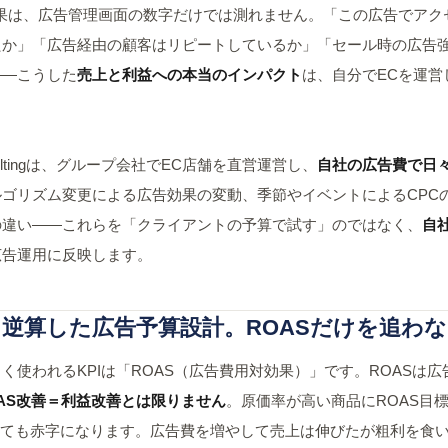
効果は、広告管理画面の数字だけでは測れません。「この広告でアク
たか」「広告経由の顧客はリピートしているか」「セール時の広告
——こうした
売上と利益への本当のインパクト
は、自分でECを運営
onsultingは、グループ会社でEC店舗を直営運営し、
自社の広告費で日々
ルゴリズム変更による広告効果の変動、季節やイベントによるCPC
の違い——これらを「クライアントの予算で試す」のではなく、
自
広告運用に反映します。
逆算した広告予算設計。ROASだけを追わ
く使われるKPIは「ROAS（広告費用対効果）」です。ROASは
OAS改善＝利益改善とは限りません
。原価率が高い商品にROAS目
くても赤字になります。広告費を増やして売上は伸びたが粗利を食