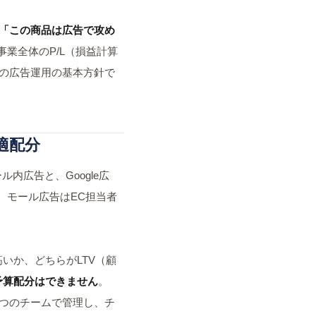
「この商品は広告で攻め
業全体のP/L（損益計算
ちの広告運用の基本方針で
適配分
モール内広告と、Google広
企業が、モール広告はEC担当者
いか、どちらがLTV（顧
予算配分はできません
。
を一つのチームで管理し、チ