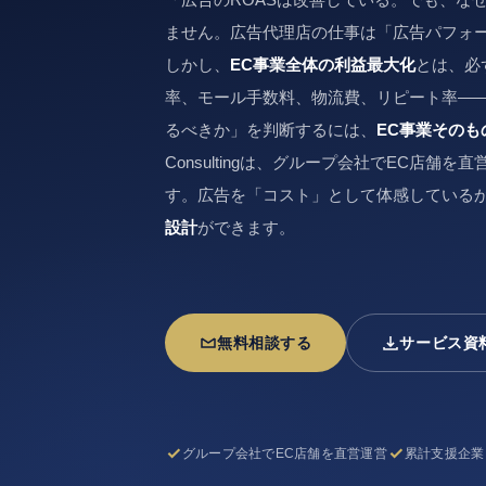
ません。広告代理店の仕事は「広告パフォ
しかし、
EC事業全体の利益最大化
とは、必
率、モール手数料、物流費、リピート率—
るべきか」を判断するには、
EC事業その
Consultingは、グループ会社でEC店
す。広告を「コスト」として体感しているか
設計
ができます。
無料相談する
サービス資
グループ会社でEC店舗を直営運営
累計支援企業 