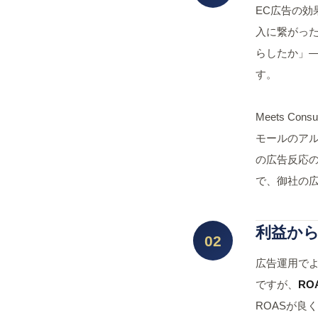
EC広告の
入に繋がっ
らしたか」
す。
Meets C
モールのア
の広告反応
で、御社の
利益から
02
広告運用でよ
ですが、
R
ROASが良