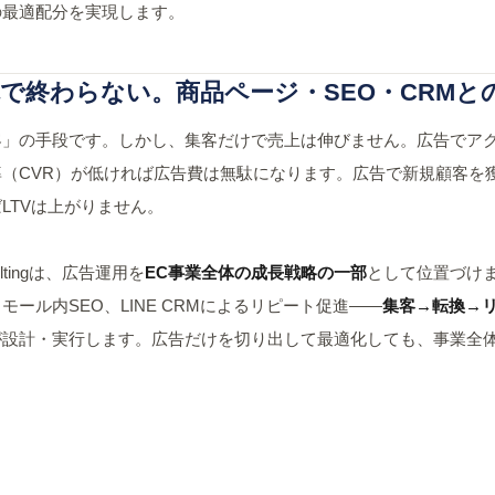
の最適配分を実現します。
で終わらない。商品ページ・SEO・CRMと
客」の手段です。しかし、集客だけで売上は伸びません。広告でア
率（CVR）が低ければ広告費は無駄になります。広告で新規顧客を
LTVは上がりません。
sultingは、広告運用を
EC事業全体の成長戦略の一部
として位置づけ
モール内SEO、LINE CRMによるリピート促進——
集客→転換→
が設計・実行します。広告だけを切り出して最適化しても、事業全