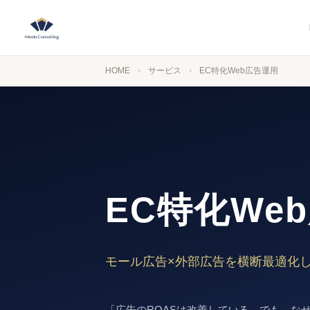
HOME
›
サービス
›
EC特化Web広告運用
EC特化We
モール広告×外部広告を横断最適化し
「広告のROASは改善している。でも、な