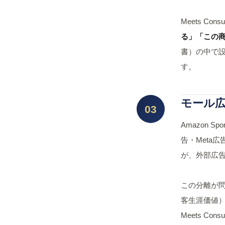
Meets C
る」「この
書）の中で設
す。
モール広
03
Amazon S
告・Meta広
が、外部広
この分離が問
客生涯価値
Meets 