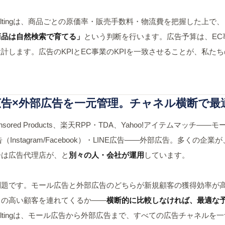
onsultingは、商品ごとの原価率・販売手数料・物流費を把握した上で、
商品は自然検索で育てる」
という判断を行います。広告予算は、EC事
計します。広告のKPIとEC事業のKPIを一致させることが、私た
告×外部広告を一元管理。チャネル横断で最
ponsored Products、楽天RPP・TDA、Yahoo!アイテムマッチ——
告（Instagram/Facebook）・LINE広告——外部広告。多くの
告は広告代理店が、と
別々の人・会社が運用
しています。
題です。モール広告と外部広告のどちらが新規顧客の獲得効率が高
）の高い顧客を連れてくるか——
横断的に比較しなければ、最適な
Consultingは、モール広告から外部広告まで、すべての広告チャネル