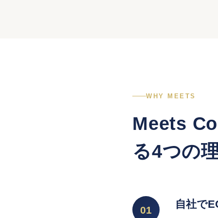
WHY MEETS
Meets 
る4つの
自社でE
01