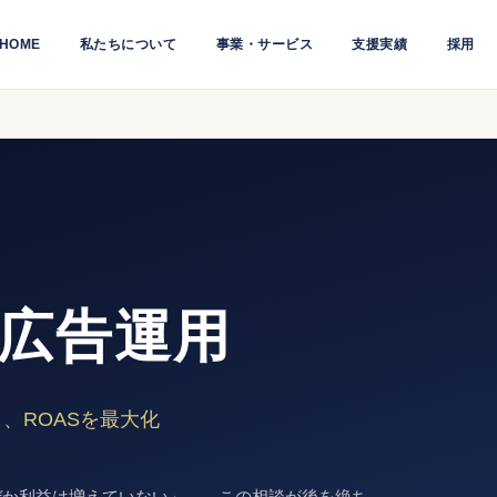
HOME
私たちについて
事業・サービス
支援実績
採用
b広告運用
、ROASを最大化
ぜか利益は増えていない」——この相談が後を絶ち