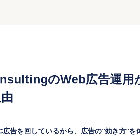
ConsultingのWeb広告
理由
C広告を回しているから、広告の"効き方"を