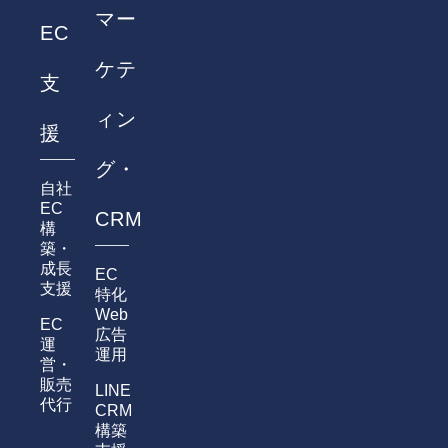
マー
EC
ケテ
支
ィン
援
グ・
自社
EC
CRM
構
築・
成長
EC
支援
特化
Web
EC
広告
運
運用
営・
販売
LINE
代行
CRM
構築