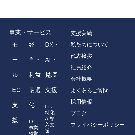
事業・サービス
支援実績
モ
経
DX・
私たちについて
代表挨拶
ー
営・
AI・
社員紹介
ル
利益
越境
会社概要
EC
最適
支援
よくあるご質問
採用情報
支
化
EC
特化
ブログ
AI導
援
EC
プライバシーポリシー
入支
事業
援
経営