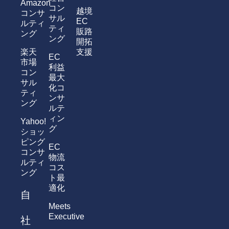
Amazon
コン
越境
コンサ
サル
EC
ルティ
ティ
販路
ング
ング
開拓
楽天
支援
EC
市場
利益
コン
最大
サル
化コ
ティ
ンサ
ング
ルテ
ィン
Yahoo!
グ
ショッ
ピング
EC
コンサ
物流
ルティ
コス
ング
ト最
適化
自
Meets
Executive
社