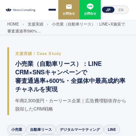
JP
EN
お問合せ
お問合せ
HOME
›
支援実績
›
小売業（自動車リース）：LINE×X施策で
審査通過率590%...
支援実績 / Case Study
小売業（自動車リース）：LINE
CRM×SNSキャンペーンで
審査通過率+600%・全媒体中最高成約率
チャネルを実現
年商2,300億円・カーリース企業｜広告費増額依存から
脱却したCRM戦略
小売業
自動車リース
デジタルマーケティング
LINE