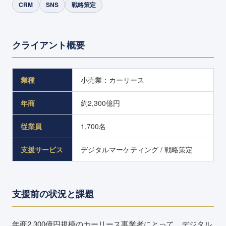
CRM
SNS
戦略策定
クライアント概要
業種
小売業：カーリース
年商
約2,300億円
従業員
1,700名
支援サービス
デジタルマーケティング / 戦略策定
支援前の状況と課題
年商2,300億円規模のカーリース事業者にとって、デジタル