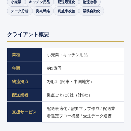
小売業
キッチン用品
配送最適化
物流改善
データ分析
拠点戦略
利益率改善
業務自動化
クライアント概要
業種
小売業：キッチン用品
年商
約5億円
物流拠点
2拠点（関東・中国地方）
配送業者
拠点ごとに3社（計6社）
配送最適化 / 需要マップ作成 / 配送業
支援サービス
者選定フロー構築 / 受注データ連携