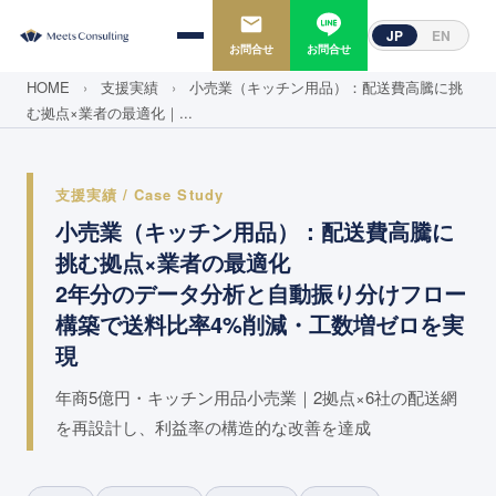
JP
EN
お問合せ
お問合せ
HOME
›
支援実績
›
小売業（キッチン用品）：配送費高騰に挑
む拠点×業者の最適化｜...
支援実績 / Case Study
小売業（キッチン用品）：配送費高騰に
挑む拠点×業者の最適化
2年分のデータ分析と自動振り分けフロー
構築で送料比率4%削減・工数増ゼロを実
現
年商5億円・キッチン用品小売業｜2拠点×6社の配送網
を再設計し、利益率の構造的な改善を達成